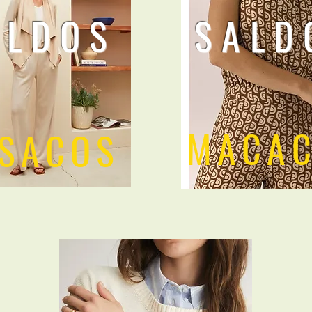
ALDOS
SALD
MACA
SACOS