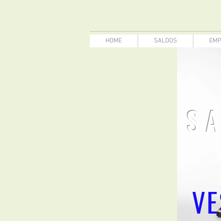
HOME
SALDOS
EMP
S
VE