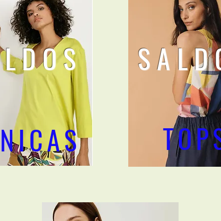
ALDOS
SALD
TOP
NICAS