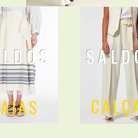
ALDOS
SALD
CALÇ
SAIAS