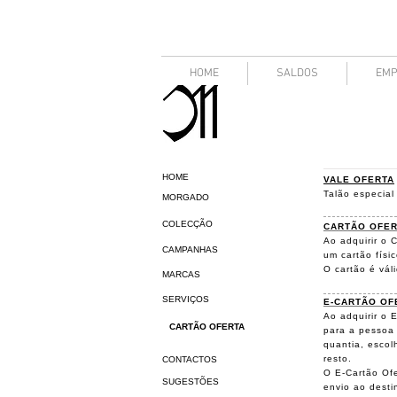
HOME
SALDOS
EMP
HOME
VALE OFERTA
Talão especial 
MORGADO
COLECÇÃO
CARTÃO OFER
Ao adquirir o
CAMPANHAS
um cartão físi
O cartão é vál
MARCAS
SERVIÇOS
E-CARTÃO OF
Ao adquirir o
CARTÃO OFERTA
para a pessoa 
quantia, escol
resto.
CONTACTOS
O E-Cartão Ofe
SUGESTÕES
envio ao desti