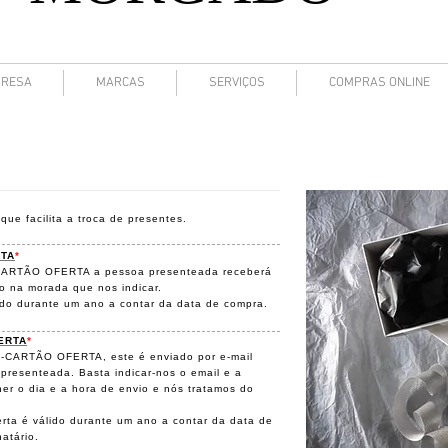
MORGADO
RESA
MARCAS
SERVIÇOS
COMPRAS ONLINE
que facilita a troca de presentes.
TA
*
 CARTÃO OFERTA a pessoa presenteada receberá
co na morada que nos indicar.
ido durante um ano a contar da data de compra.
ERTA
*
 E-CARTÃO OFERTA, este é enviado por e-mail
presenteada. Basta indicar-nos o email e a
her o dia e a hora de envio e nós tratamos do
rta é válido durante um ano a contar da data de
natário.