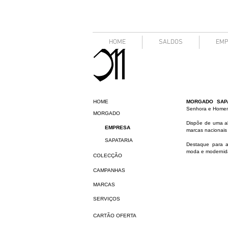
HOME
SALDOS
EMP
HOME
MORGADO SAP
Senhora e Home
MORGADO
Dispõe de uma al
EMPRESA
marcas nacionais 
SAPATARIA
Destaque para a
moda e modernid
COLECÇÃO
CAMPANHAS
MARCAS
SERVIÇOS
CARTÃO OFERTA